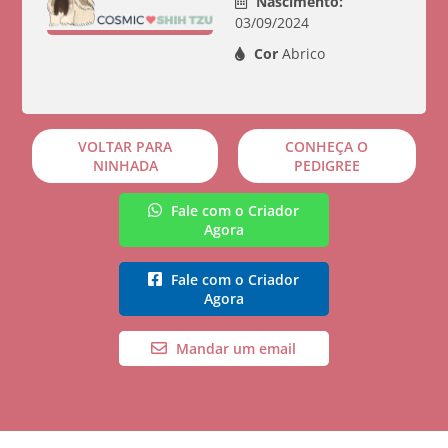
Nascimento:
03/09/2024
Cor
Abrico
VOLTAR PARA
CONHEÇA O
NINHADA
PEDIGREE
Fale com o Criador
Agora
Fale com o Criador
Agora
Mandar um email