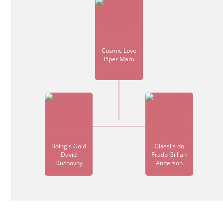
Cosmic Love
Piper Maru
Boing's Gold
Giassi's do
David
Prado Gillian
Duchovny
Anderson