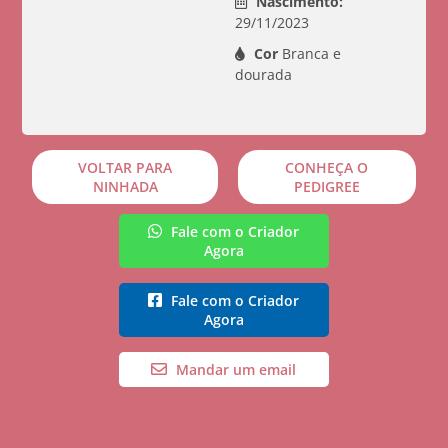
Nascimento:
29/11/2023
Cor
Branca e
dourada
VOLTAR PARA
CONHEÇA O
NINHADA
PEDIGREE
Fale com o Criador
Agora
Fale com o Criador
Agora
Mandar um email