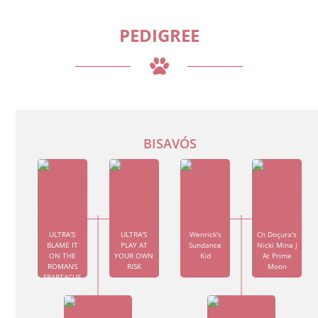
PEDIGREE
BISAVÓS
ULTRA'S
ULTRA'S
Wenrick's
Ch Doçura's
BLAME IT
PLAY AT
Sundance
Nicki Mina J
ON THE
YOUR OWN
Kid
At Prime
ROMANS
RISK
Moon
SPARTACUS