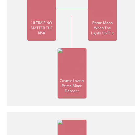
ULTRA'S NO
Prime Moon
MATTER THE
When The
RISK
Lights Go Out
Cosmic Love n'
Prime Moon
Debaser