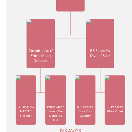
Cosmic Love n'
BR Pepper's
Prime Moon
Diva of Rock
Debaser
ULTRA'S NO
Prime Moon
BR Pepper's
BR Pepper's
MATTER
When The
Rock This
Ultra Violet
THE RISK
Lights Go
Country
Out
BISAVÓS