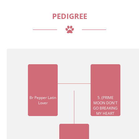
PEDIGREE
Br Pepper Latin
5. (PRIME
Lover
MOON DON'T
GO BREAKING
MY HEART